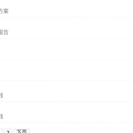
方案
报告
线
线
3
下页