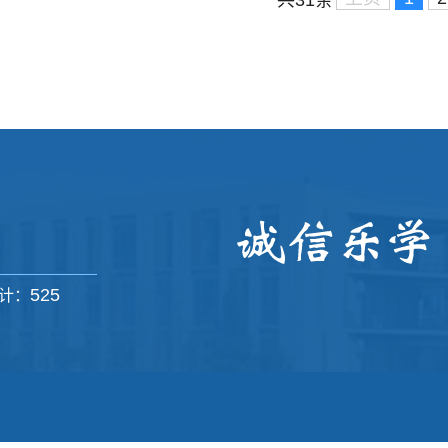
525
计：